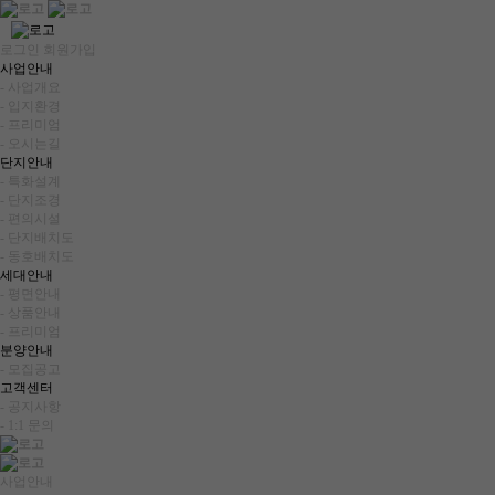
로그인
회원가입
사업안내
- 사업개요
- 입지환경
- 프리미엄
- 오시는길
단지안내
- 특화설계
- 단지조경
- 편의시설
- 단지배치도
- 동호배치도
세대안내
- 평면안내
- 상품안내
- 프리미엄
분양안내
- 모집공고
고객센터
- 공지사항
- 1:1 문의
사업안내