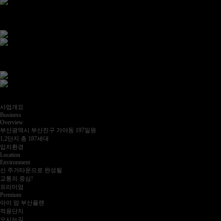
내
일
더
빛
날
힐
스
테
이
트
힐스테이트 가야
어
디
든
더
빠
른
쾌
속
프
리
미
엄
힐스테이트 가야
사업안내
OVERVIEW
사업개요
Business
Overview
부산광역시 부산진구 가야동 197일원
1,2단지 총 187세대
입지환경
Location
Environment
신 주거타운으로 완성될
교통의 중심!
프리미엄
Premium
아이 맘 부산플랜
적용단지
오시는길