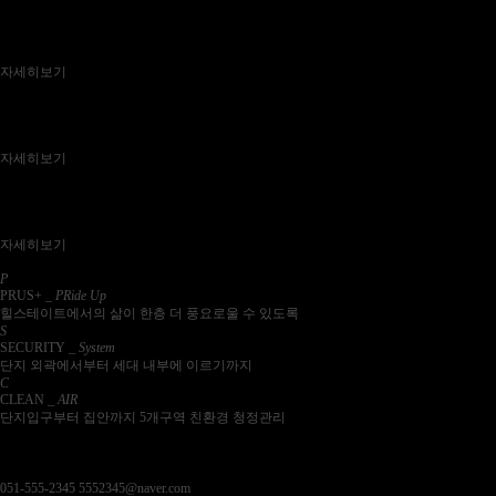
PRUS +
분양에서부터 입주 후 생활전반에까지
토탈케어를 제공하는 힐스테이트 가야
자세히보기
SMART SYSTEM
현대건설만의
FIVE ZONES SECURITY SYSTEM
자세히보기
AIR STSYEM
현대건설만의
FIVE ZONES CLEAN AIR STSYEM
자세히보기
P
PRUS+
_ PRide Up
힐스테이트에서의 삶이 한층 더 풍요로울 수 있도록
S
SECURITY
_ System
단지 외곽에서부터 세대 내부에 이르기까지
C
CLEAN
_ AIR
단지입구부터 집안까지 5개구역 친환경 청정관리
C
ONTACT US
사통팔달 쾌속 교통망, 합리적인 가격
내집마련 프리미엄
051-555-2345
5552345@naver.com