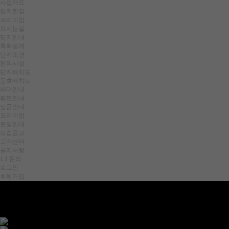
사업개요
입지환경
프리미엄
오시는길
단지안내
특화설계
단지조경
편의시설
단지배치도
동호배치도
세대안내
평면안내
상품안내
프리미엄
분양안내
모집공고
고객센터
공지사항
1:1 문의
로그인
회원가입
신
주
거
타
운
으
로
완
성
될
교
통
의
중
심
힐스테이트 가야