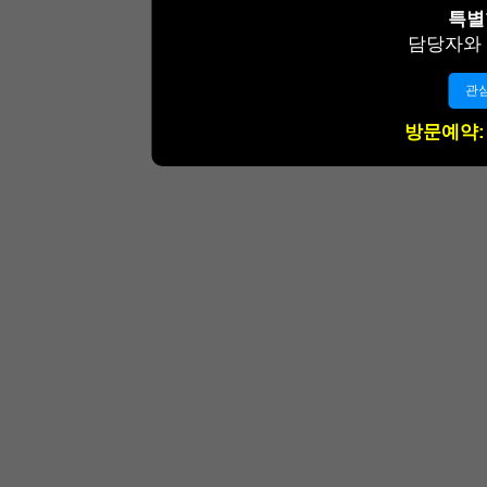
특별
담당자와
관
방문예약: 0