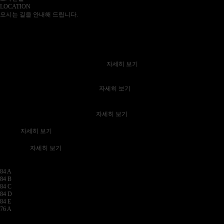
LOCATION
오시는 길을 안내해 드립니다.
P
LACE
편리하고 쾌적한 단지설계/
도심 속 여유를 누리는 단지조경/
생활의 품격을 높이는 커뮤니티/
특화설계
세심한 배려를 곳곳에 담은 단지설계를 통해
당신의 생활을 한 단계 더 높여드립니다.
자세히 보기
단지조경
자연과 인간의 조화를 통해
도심 속 자연의 가치를 극대화합니다.
자세히 보기
편의시설
Greenery Lounge
다채로운 공간들로
생활 프리미엄을 업그레이드합니다.
자세히 보기
단지배치도
힐스테이트 가야
PLACE
자세히 보기
동호배치도
1,2단지
총 487세대
자세히 보기
U
NIT
세대안내
84 A
84 B
84 C
84 D
84 E
76 A
PRIDE UP
SERVICE
풍요로운 삶의 원동력이 되는 특별한 프로그램